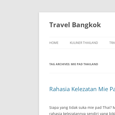
Skip
to
content
Travel Bangkok
HOME
KULINER THAILAND
TRA
TAG ARCHIVES:
MIE PAD THAILAND
Rahasia Kelezatan Mie P
Siapa yang tidak suka mie pad Thai?
rahasia kelezatannya sendiri yang bi