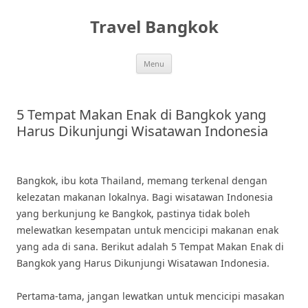
Skip
to
Travel Bangkok
content
Menu
5 Tempat Makan Enak di Bangkok yang
Harus Dikunjungi Wisatawan Indonesia
Bangkok, ibu kota Thailand, memang terkenal dengan
kelezatan makanan lokalnya. Bagi wisatawan Indonesia
yang berkunjung ke Bangkok, pastinya tidak boleh
melewatkan kesempatan untuk mencicipi makanan enak
yang ada di sana. Berikut adalah 5 Tempat Makan Enak di
Bangkok yang Harus Dikunjungi Wisatawan Indonesia.
Pertama-tama, jangan lewatkan untuk mencicipi masakan