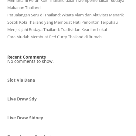
Memahami Peran Koki Thailand dalam Memperkenalkan Budaya
Makanan Thailand
Petualangan Seru di Thailand: Wisata Alam dan Aktivitas Menarik
Sosok Koki Thailand yang Membuat Hati Penonton Terpukau
Menjelajahi Budaya Thailand: Tradisi dan Kearifan Lokal
Cara Mudah Membuat Red Curry Thailand di Rumah
Recent Comments
No comments to show.
Slot Via Dana
Live Draw Sdy
Live Draw Sidney