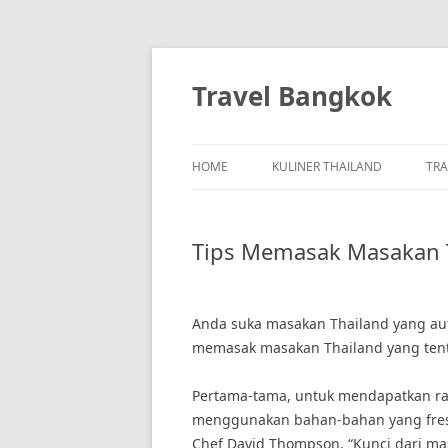
Skip
to
content
Travel Bangkok
HOME
KULINER THAILAND
TRA
Tips Memasak Masakan T
Anda suka masakan Thailand yang auten
memasak masakan Thailand yang ten
Pertama-tama, untuk mendapatkan ras
menggunakan bahan-bahan yang fresh
Chef David Thompson, “Kunci dari ma