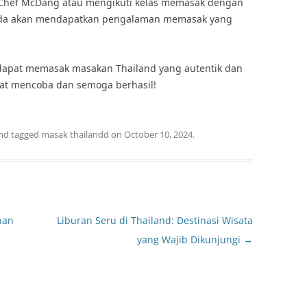
a Chef McDang atau mengikuti kelas memasak dengan
 Anda akan mendapatkan pengalaman memasak yang
 dapat memasak masakan Thailand yang autentik dan
at mencoba dan semoga berhasil!
nd tagged
masak thailandd
on
October 10, 2024
.
nan
Liburan Seru di Thailand: Destinasi Wisata
yang Wajib Dikunjungi
→