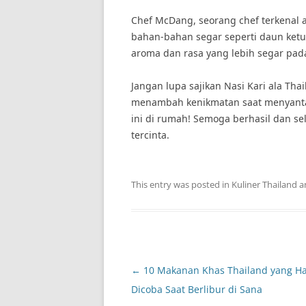
Chef McDang, seorang chef terkenal
bahan-bahan segar seperti daun ket
aroma dan rasa yang lebih segar pada
Jangan lupa sajikan Nasi Kari ala Th
menambah kenikmatan saat menyantap
ini di rumah! Semoga berhasil dan se
tercinta.
This entry was posted in
Kuliner Thailand
a
Post
←
10 Makanan Khas Thailand yang H
navigation
Dicoba Saat Berlibur di Sana