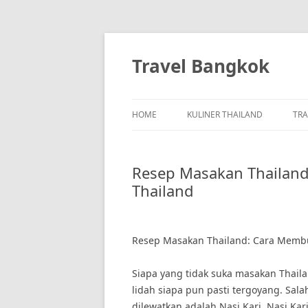
Skip
to
content
Travel Bangkok
HOME
KULINER THAILAND
TRA
Resep Masakan Thailand
Thailand
Resep Masakan Thailand: Cara Membua
Siapa yang tidak suka masakan Tha
lidah siapa pun pasti tergoyang. Sal
dilewatkan adalah Nasi Kari. Nasi Kar