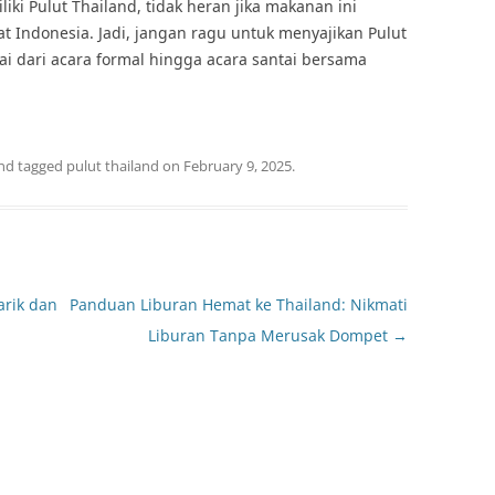
ki Pulut Thailand, tidak heran jika makanan ini
at Indonesia. Jadi, jangan ragu untuk menyajikan Pulut
ai dari acara formal hingga acara santai bersama
nd tagged
pulut thailand
on
February 9, 2025
.
rik dan
Panduan Liburan Hemat ke Thailand: Nikmati
Liburan Tanpa Merusak Dompet
→