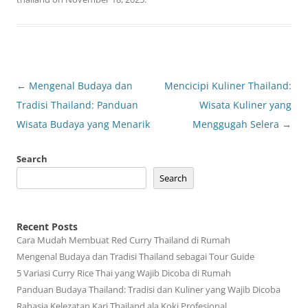
Post
←
Mengenal Budaya dan
Mencicipi Kuliner Thailand:
navigation
Tradisi Thailand: Panduan
Wisata Kuliner yang
Wisata Budaya yang Menarik
Menggugah Selera
→
Search
Search
Recent Posts
Cara Mudah Membuat Red Curry Thailand di Rumah
Mengenal Budaya dan Tradisi Thailand sebagai Tour Guide
5 Variasi Curry Rice Thai yang Wajib Dicoba di Rumah
Panduan Budaya Thailand: Tradisi dan Kuliner yang Wajib Dicoba
Rahasia Kelezatan Kari Thailand ala Koki Profesional