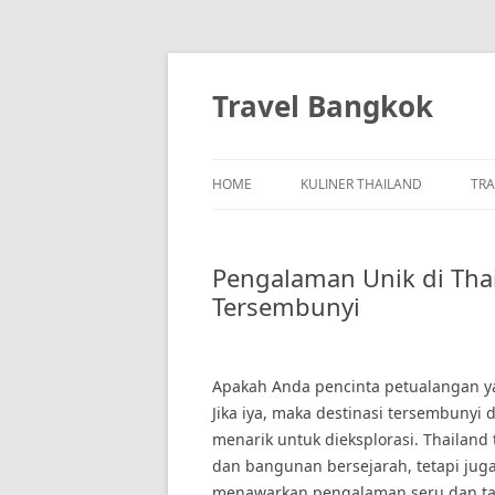
Skip
to
content
Travel Bangkok
HOME
KULINER THAILAND
TRA
Pengalaman Unik di Thai
Tersembunyi
Apakah Anda pencinta petualangan y
Jika iya, maka destinasi tersembunyi 
menarik untuk dieksplorasi. Thailand
dan bangunan bersejarah, tetapi jug
menawarkan pengalaman seru dan tak