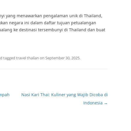
nyi yang menawarkan pengalaman unik di Thailand,
kkan negara ini dalam daftar tujuan petualangan
ualang ke destinasi tersembunyi di Thailand dan buat
d tagged
travel thailan
on
September 30, 2025
.
empah
Nasi Kari Thai: Kuliner yang Wajib Dicoba di
Indonesia
→