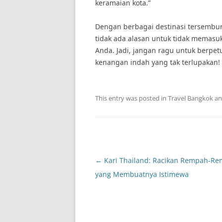
keramaian kota.”
Dengan berbagai destinasi tersembu
tidak ada alasan untuk tidak memasu
Anda. Jadi, jangan ragu untuk berpet
kenangan indah yang tak terlupakan!
This entry was posted in
Travel Bangkok
an
Post
←
Kari Thailand: Racikan Rempah-R
navigation
yang Membuatnya Istimewa