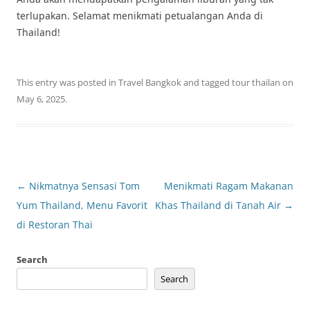
terlupakan. Selamat menikmati petualangan Anda di
Thailand!
This entry was posted in
Travel Bangkok
and tagged
tour thailan
on
May 6, 2025
.
Post
←
Nikmatnya Sensasi Tom
Menikmati Ragam Makanan
navigation
Yum Thailand, Menu Favorit
Khas Thailand di Tanah Air
→
di Restoran Thai
Search
Search