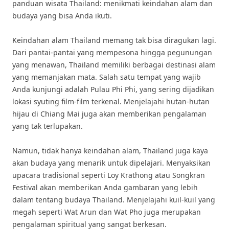
panduan wisata Thailand: menikmati keindahan alam dan
budaya yang bisa Anda ikuti.
Keindahan alam Thailand memang tak bisa diragukan lagi.
Dari pantai-pantai yang mempesona hingga pegunungan
yang menawan, Thailand memiliki berbagai destinasi alam
yang memanjakan mata. Salah satu tempat yang wajib
Anda kunjungi adalah Pulau Phi Phi, yang sering dijadikan
lokasi syuting film-film terkenal. Menjelajahi hutan-hutan
hijau di Chiang Mai juga akan memberikan pengalaman
yang tak terlupakan.
Namun, tidak hanya keindahan alam, Thailand juga kaya
akan budaya yang menarik untuk dipelajari. Menyaksikan
upacara tradisional seperti Loy Krathong atau Songkran
Festival akan memberikan Anda gambaran yang lebih
dalam tentang budaya Thailand. Menjelajahi kuil-kuil yang
megah seperti Wat Arun dan Wat Pho juga merupakan
pengalaman spiritual yang sangat berkesan.