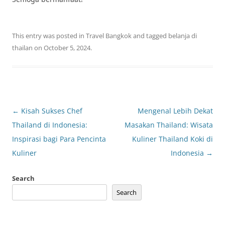
This entry was posted in
Travel Bangkok
and tagged
belanja di
thailan
on
October 5, 2024
.
Post
←
Kisah Sukses Chef
Mengenal Lebih Dekat
navigation
Thailand di Indonesia:
Masakan Thailand: Wisata
Inspirasi bagi Para Pencinta
Kuliner Thailand Koki di
Kuliner
Indonesia
→
Search
Search