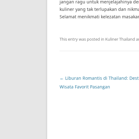
jangan ragu untuk menjelajahinya de
kuliner yang tak terlupakan dan nik
Selamat menikmati kelezatan masakan
This entry was posted in
Kuliner Thailand
a
Post
←
Liburan Romantis di Thailand: Dest
navigation
Wisata Favorit Pasangan