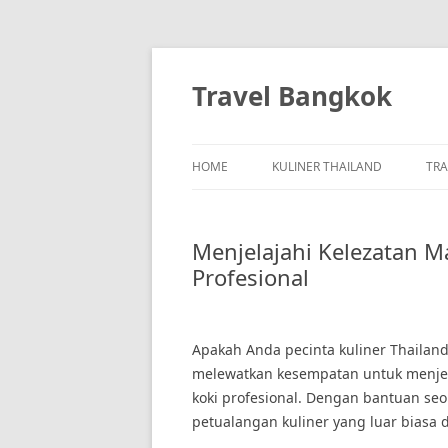
Skip
to
content
Travel Bangkok
HOME
KULINER THAILAND
TRA
Menjelajahi Kelezatan 
Profesional
Apakah Anda pecinta kuliner Thailand y
melewatkan kesempatan untuk menjel
koki profesional. Dengan bantuan se
petualangan kuliner yang luar biasa di