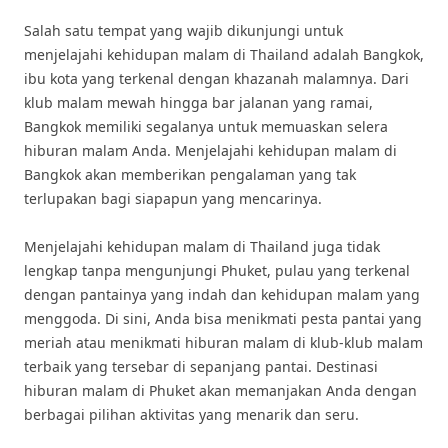
Salah satu tempat yang wajib dikunjungi untuk
menjelajahi kehidupan malam di Thailand adalah Bangkok,
ibu kota yang terkenal dengan khazanah malamnya. Dari
klub malam mewah hingga bar jalanan yang ramai,
Bangkok memiliki segalanya untuk memuaskan selera
hiburan malam Anda. Menjelajahi kehidupan malam di
Bangkok akan memberikan pengalaman yang tak
terlupakan bagi siapapun yang mencarinya.
Menjelajahi kehidupan malam di Thailand juga tidak
lengkap tanpa mengunjungi Phuket, pulau yang terkenal
dengan pantainya yang indah dan kehidupan malam yang
menggoda. Di sini, Anda bisa menikmati pesta pantai yang
meriah atau menikmati hiburan malam di klub-klub malam
terbaik yang tersebar di sepanjang pantai. Destinasi
hiburan malam di Phuket akan memanjakan Anda dengan
berbagai pilihan aktivitas yang menarik dan seru.