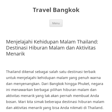
Skip
to
Travel Bangkok
content
Menu
Menjelajahi Kehidupan Malam Thailand:
Destinasi Hiburan Malam dan Aktivitas
Menarik
Thailand dikenal sebagai salah satu destinasi terbaik
untuk menjelajahi kehidupan malam yang penuh warna
dan menyenangkan. Dari Bangkok hingga Phuket, negara
ini menawarkan berbagai pilihan hiburan malam dan
aktivitas menarik yang tak akan pernah membuat Anda
bosan. Mari kita simak beberapa destinasi hiburan malam
dan aktivitas menarik yang bisa Anda nikmati di Thailand.