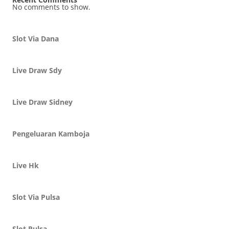
No comments to show.
Slot Via Dana
Live Draw Sdy
Live Draw Sidney
Pengeluaran Kamboja
Live Hk
Slot Via Pulsa
Slot Pulsa