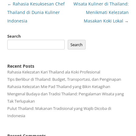
Post
←
Rahasia Kesuksesan Chef
Wisata Kuliner di Thailand:
navigation
Thailand di Dunia Kuliner
Menikmati Kelezatan
Indonesia
Masakan Koki Lokal
→
Search
Search
Recent Posts
Rahasia Kelezatan Kari Thailand ala Koki Profesional
Tips Berlibur di Thailand: Budget, Transportasi, dan Penginapan
Rahasia Kelezatan Mie Pad Thailand yang Bikin Ketagihan
Mengenal Budaya dan Tradisi Thailand: Pengalaman Wisata yang
Tak Terlupakan
Pulut Thailand: Makanan Tradisional yang Wajib Dicoba di
Indonesia
Recent Comments