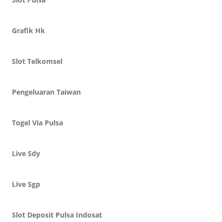
Grafik Hk
Slot Telkomsel
Pengeluaran Taiwan
Togel Via Pulsa
Live Sdy
Live Sgp
Slot Deposit Pulsa Indosat