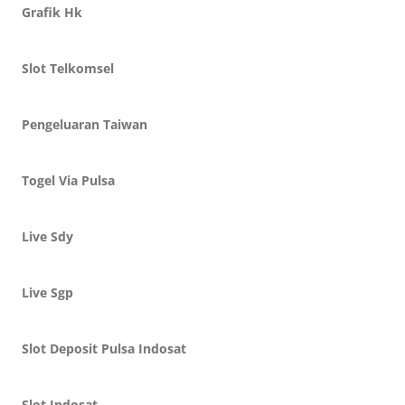
Grafik Hk
Slot Telkomsel
Pengeluaran Taiwan
Togel Via Pulsa
Live Sdy
Live Sgp
Slot Deposit Pulsa Indosat
Slot Indosat