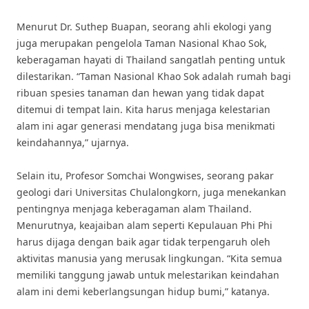
Menurut Dr. Suthep Buapan, seorang ahli ekologi yang
juga merupakan pengelola Taman Nasional Khao Sok,
keberagaman hayati di Thailand sangatlah penting untuk
dilestarikan. “Taman Nasional Khao Sok adalah rumah bagi
ribuan spesies tanaman dan hewan yang tidak dapat
ditemui di tempat lain. Kita harus menjaga kelestarian
alam ini agar generasi mendatang juga bisa menikmati
keindahannya,” ujarnya.
Selain itu, Profesor Somchai Wongwises, seorang pakar
geologi dari Universitas Chulalongkorn, juga menekankan
pentingnya menjaga keberagaman alam Thailand.
Menurutnya, keajaiban alam seperti Kepulauan Phi Phi
harus dijaga dengan baik agar tidak terpengaruh oleh
aktivitas manusia yang merusak lingkungan. “Kita semua
memiliki tanggung jawab untuk melestarikan keindahan
alam ini demi keberlangsungan hidup bumi,” katanya.