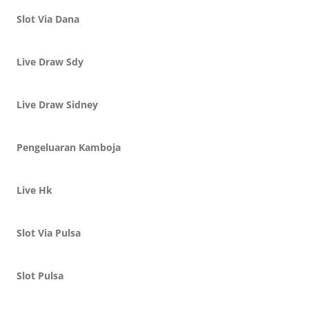
Slot Via Dana
Live Draw Sdy
Live Draw Sidney
Pengeluaran Kamboja
Live Hk
Slot Via Pulsa
Slot Pulsa