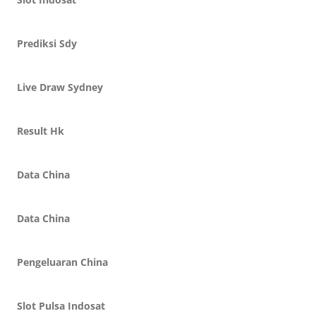
Prediksi Sdy
Live Draw Sydney
Result Hk
Data China
Data China
Pengeluaran China
Slot Pulsa Indosat