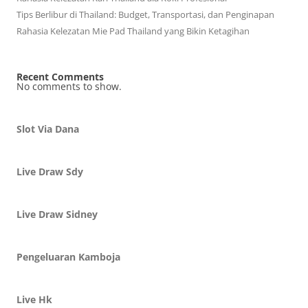
Tips Berlibur di Thailand: Budget, Transportasi, dan Penginapan
Rahasia Kelezatan Mie Pad Thailand yang Bikin Ketagihan
Recent Comments
No comments to show.
Slot Via Dana
Live Draw Sdy
Live Draw Sidney
Pengeluaran Kamboja
Live Hk