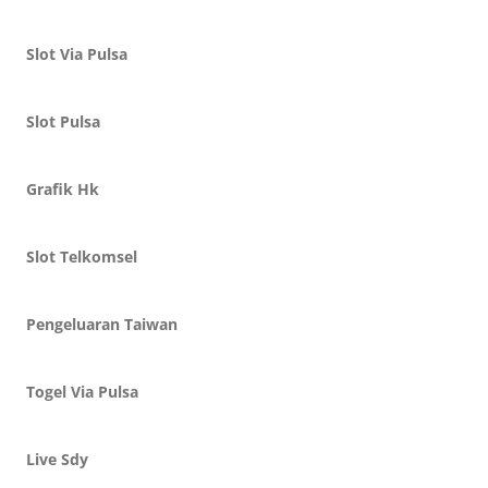
Slot Via Pulsa
Slot Pulsa
Grafik Hk
Slot Telkomsel
Pengeluaran Taiwan
Togel Via Pulsa
Live Sdy