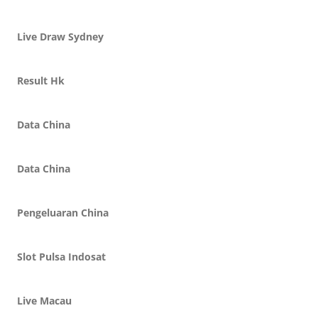
Live Draw Sydney
Result Hk
Data China
Data China
Pengeluaran China
Slot Pulsa Indosat
Live Macau