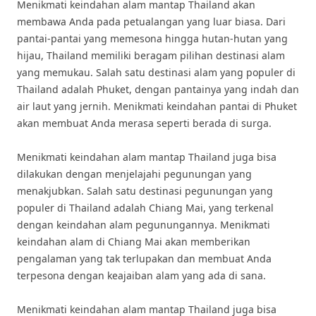
Menikmati keindahan alam mantap Thailand akan
membawa Anda pada petualangan yang luar biasa. Dari
pantai-pantai yang memesona hingga hutan-hutan yang
hijau, Thailand memiliki beragam pilihan destinasi alam
yang memukau. Salah satu destinasi alam yang populer di
Thailand adalah Phuket, dengan pantainya yang indah dan
air laut yang jernih. Menikmati keindahan pantai di Phuket
akan membuat Anda merasa seperti berada di surga.
Menikmati keindahan alam mantap Thailand juga bisa
dilakukan dengan menjelajahi pegunungan yang
menakjubkan. Salah satu destinasi pegunungan yang
populer di Thailand adalah Chiang Mai, yang terkenal
dengan keindahan alam pegunungannya. Menikmati
keindahan alam di Chiang Mai akan memberikan
pengalaman yang tak terlupakan dan membuat Anda
terpesona dengan keajaiban alam yang ada di sana.
Menikmati keindahan alam mantap Thailand juga bisa