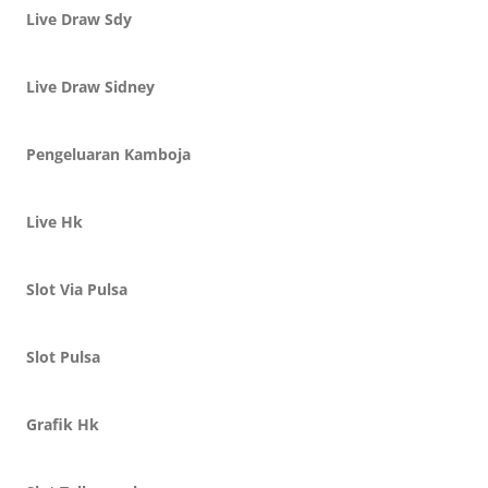
Live Draw Sdy
Live Draw Sidney
Pengeluaran Kamboja
Live Hk
Slot Via Pulsa
Slot Pulsa
Grafik Hk