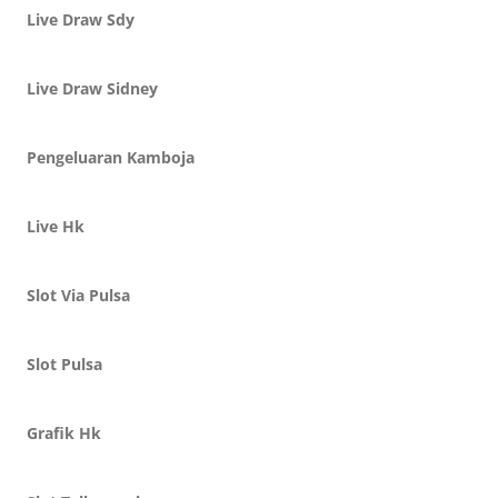
Live Draw Sdy
Live Draw Sidney
Pengeluaran Kamboja
Live Hk
Slot Via Pulsa
Slot Pulsa
Grafik Hk