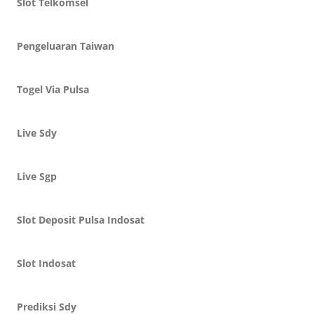
Slot Telkomsel
Pengeluaran Taiwan
Togel Via Pulsa
Live Sdy
Live Sgp
Slot Deposit Pulsa Indosat
Slot Indosat
Prediksi Sdy