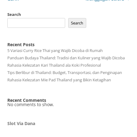
Search
Search
Recent Posts
5 Variasi Curry Rice Thai yang Wajib Dicoba di Rumah
Panduan Budaya Thailand: Tradisi dan Kuliner yang Wajib Dicoba
Rahasia Kelezatan Kari Thailand ala Koki Profesional
Tips Berlibur di Thailand: Budget, Transportasi, dan Penginapan
Rahasia Kelezatan Mie Pad Thailand yang Bikin Ketagihan
Recent Comments
No comments to show.
Slot Via Dana