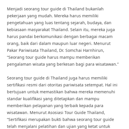
Menjadi seorang tour guide di Thailand bukanlah
pekerjaan yang mudah. Mereka harus memiliki
pengetahuan yang luas tentang sejarah, budaya, dan
kebiasaan masyarakat Thailand. Selain itu, mereka juga
harus pandai berkomunikasi dengan berbagai macam
orang, baik dari dalam maupun luar negeri. Menurut
Pakar Pariwisata Thailand, Dr. Somchai Harnhirun,
“Seorang tour guide harus mampu memberikan
pengalaman wisata yang berkesan bagi para wisatawan.”
Seorang tour guide di Thailand juga harus memiliki
sertifikasi resmi dari otoritas pariwisata setempat. Hal ini
bertujuan untuk memastikan bahwa mereka memenuhi
standar kualifikasi yang ditetapkan dan mampu
memberikan pelayanan yang terbaik kepada para
wisatawan. Menurut Asosiasi Tour Guide Thailand,
“Sertifikasi merupakan bukti bahwa seorang tour guide
telah menjalani pelatihan dan ujian yang ketat untuk