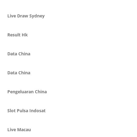
Live Draw Sydney
Result Hk
Data China
Data China
Pengeluaran China
Slot Pulsa Indosat
Live Macau