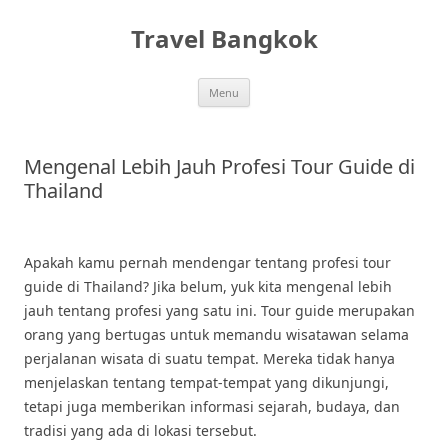
Skip
to
Travel Bangkok
content
Menu
Mengenal Lebih Jauh Profesi Tour Guide di
Thailand
Apakah kamu pernah mendengar tentang profesi tour
guide di Thailand? Jika belum, yuk kita mengenal lebih
jauh tentang profesi yang satu ini. Tour guide merupakan
orang yang bertugas untuk memandu wisatawan selama
perjalanan wisata di suatu tempat. Mereka tidak hanya
menjelaskan tentang tempat-tempat yang dikunjungi,
tetapi juga memberikan informasi sejarah, budaya, dan
tradisi yang ada di lokasi tersebut.