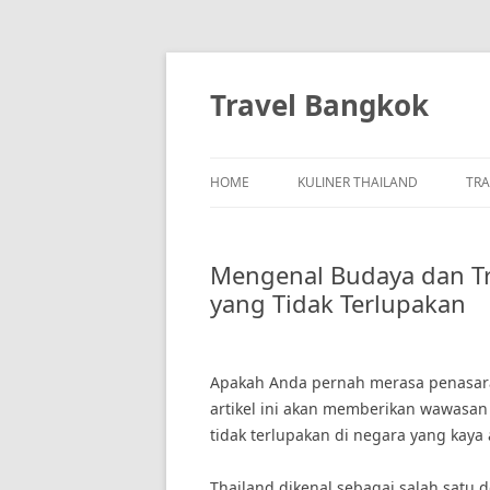
Skip
to
content
Travel Bangkok
HOME
KULINER THAILAND
TRA
Mengenal Budaya dan Tr
yang Tidak Terlupakan
Apakah Anda pernah merasa penasaran
artikel ini akan memberikan wawasa
tidak terlupakan di negara yang kaya 
Thailand dikenal sebagai salah satu d