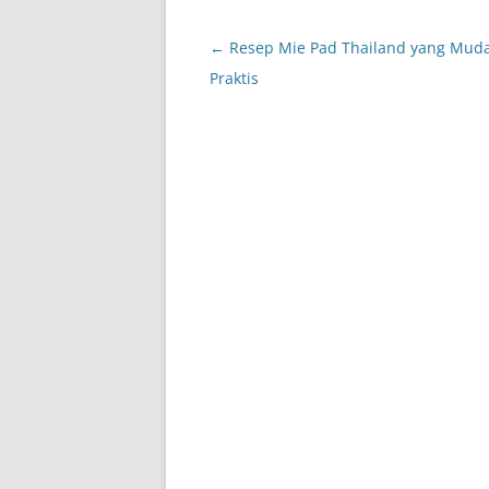
Post
←
Resep Mie Pad Thailand yang Mud
navigation
Praktis