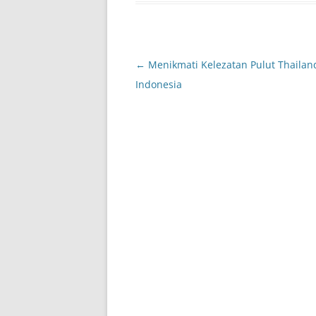
Post
←
Menikmati Kelezatan Pulut Thailan
navigation
Indonesia