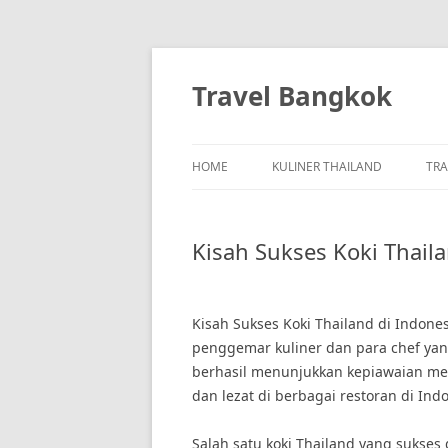
Skip
to
content
Travel Bangkok
HOME
KULINER THAILAND
TRA
Kisah Sukses Koki Thail
Kisah Sukses Koki Thailand di Indone
penggemar kuliner dan para chef yang 
berhasil menunjukkan kepiawaian me
dan lezat di berbagai restoran di Ind
Salah satu koki Thailand yang sukses 