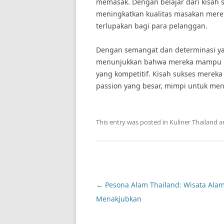
memasak. Dengan belajar dari kisah s
meningkatkan kualitas masakan mere
terlupakan bagi para pelanggan.
Dengan semangat dan determinasi yang
menunjukkan bahwa mereka mampu be
yang kompetitif. Kisah sukses mereka
passion yang besar, mimpi untuk menj
This entry was posted in
Kuliner Thailand
a
Post
←
Pesona Alam Thailand: Wisata Ala
navigation
Menakjubkan