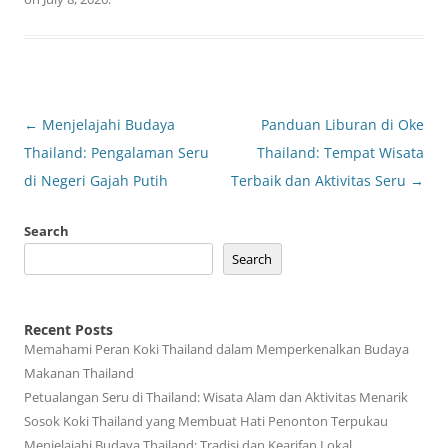
Post
←
Menjelajahi Budaya
Panduan Liburan di Oke
navigation
Thailand: Pengalaman Seru
Thailand: Tempat Wisata
di Negeri Gajah Putih
Terbaik dan Aktivitas Seru
→
Search
Search
Recent Posts
Memahami Peran Koki Thailand dalam Memperkenalkan Budaya
Makanan Thailand
Petualangan Seru di Thailand: Wisata Alam dan Aktivitas Menarik
Sosok Koki Thailand yang Membuat Hati Penonton Terpukau
Menjelajahi Budaya Thailand: Tradisi dan Kearifan Lokal