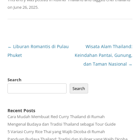
on
June 26, 2025
.
Post
←
Liburan Romantis di Pulau
Wisata Alam Thailand:
navigation
Phuket
Keindahan Pantai, Gunung,
dan Taman Nasional
→
Search
Search
Recent Posts
Cara Mudah Membuat Red Curry Thailand di Rumah
Mengenal Budaya dan Tradisi Thailand sebagai Tour Guide
5 Variasi Curry Rice Thai yang Wajib Dicoba di Rumah
Panduan Budaya Thailand: Tradisi dan Kuliner yang Wajib Dicoba