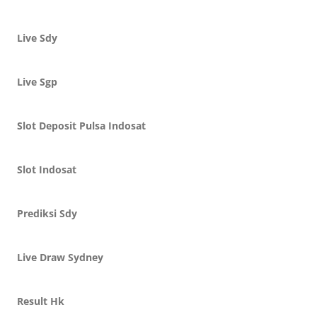
Live Sdy
Live Sgp
Slot Deposit Pulsa Indosat
Slot Indosat
Prediksi Sdy
Live Draw Sydney
Result Hk