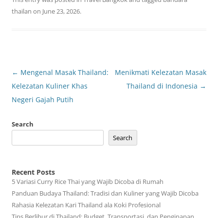
thailan
on
June 23, 2026
.
Post
←
Mengenal Masak Thailand:
Menikmati Kelezatan Masak
navigation
Kelezatan Kuliner Khas
Thailand di Indonesia
→
Negeri Gajah Putih
Search
Search
Recent Posts
5 Variasi Curry Rice Thai yang Wajib Dicoba di Rumah
Panduan Budaya Thailand: Tradisi dan Kuliner yang Wajib Dicoba
Rahasia Kelezatan Kari Thailand ala Koki Profesional
Tips Berlibur di Thailand: Budget, Transportasi, dan Penginapan