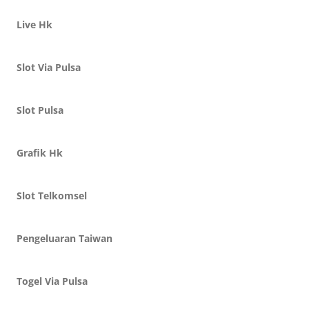
Live Hk
Slot Via Pulsa
Slot Pulsa
Grafik Hk
Slot Telkomsel
Pengeluaran Taiwan
Togel Via Pulsa