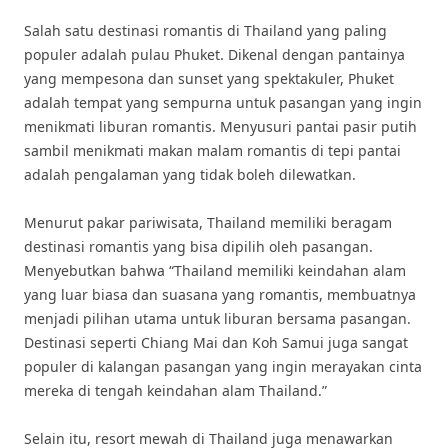
Salah satu destinasi romantis di Thailand yang paling
populer adalah pulau Phuket. Dikenal dengan pantainya
yang mempesona dan sunset yang spektakuler, Phuket
adalah tempat yang sempurna untuk pasangan yang ingin
menikmati liburan romantis. Menyusuri pantai pasir putih
sambil menikmati makan malam romantis di tepi pantai
adalah pengalaman yang tidak boleh dilewatkan.
Menurut pakar pariwisata, Thailand memiliki beragam
destinasi romantis yang bisa dipilih oleh pasangan.
Menyebutkan bahwa “Thailand memiliki keindahan alam
yang luar biasa dan suasana yang romantis, membuatnya
menjadi pilihan utama untuk liburan bersama pasangan.
Destinasi seperti Chiang Mai dan Koh Samui juga sangat
populer di kalangan pasangan yang ingin merayakan cinta
mereka di tengah keindahan alam Thailand.”
Selain itu, resort mewah di Thailand juga menawarkan