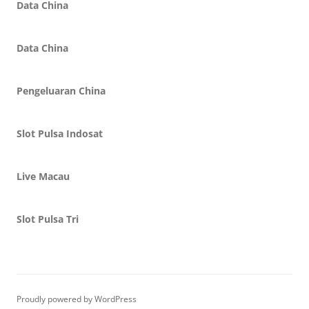
Data China
Data China
Pengeluaran China
Slot Pulsa Indosat
Live Macau
Slot Pulsa Tri
Proudly powered by WordPress