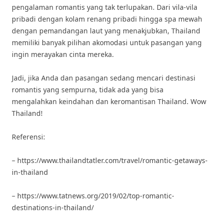
pengalaman romantis yang tak terlupakan. Dari vila-vila
pribadi dengan kolam renang pribadi hingga spa mewah
dengan pemandangan laut yang menakjubkan, Thailand
memiliki banyak pilihan akomodasi untuk pasangan yang
ingin merayakan cinta mereka.
Jadi, jika Anda dan pasangan sedang mencari destinasi
romantis yang sempurna, tidak ada yang bisa
mengalahkan keindahan dan keromantisan Thailand. Wow
Thailand!
Referensi:
– https://www.thailandtatler.com/travel/romantic-getaways-
in-thailand
– https://www.tatnews.org/2019/02/top-romantic-
destinations-in-thailand/