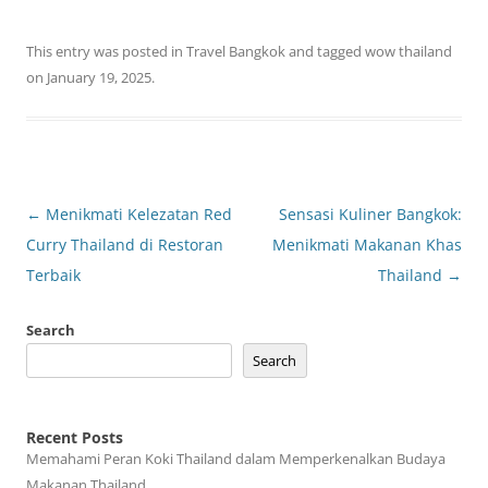
This entry was posted in
Travel Bangkok
and tagged
wow thailand
on
January 19, 2025
.
Post
←
Menikmati Kelezatan Red
Sensasi Kuliner Bangkok:
navigation
Curry Thailand di Restoran
Menikmati Makanan Khas
Terbaik
Thailand
→
Search
Search
Recent Posts
Memahami Peran Koki Thailand dalam Memperkenalkan Budaya
Makanan Thailand