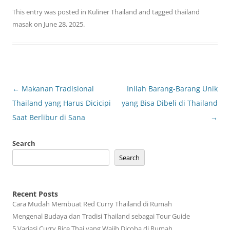
This entry was posted in
Kuliner Thailand
and tagged
thailand
masak
on
June 28, 2025
.
Post
←
Makanan Tradisional
Inilah Barang-Barang Unik
navigation
Thailand yang Harus Dicicipi
yang Bisa Dibeli di Thailand
Saat Berlibur di Sana
→
Search
Search
Recent Posts
Cara Mudah Membuat Red Curry Thailand di Rumah
Mengenal Budaya dan Tradisi Thailand sebagai Tour Guide
5 Variasi Curry Rice Thai yang Wajib Dicoba di Rumah